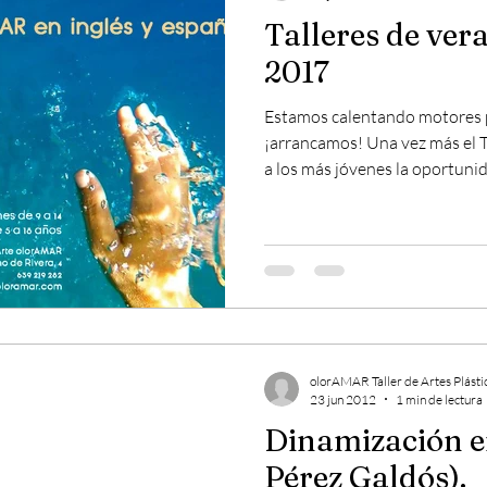
Talleres de ve
2017
Estamos calentando motores 
¡arrancamos! Una vez más el T
a los más jóvenes la oportuni
olorAMAR Taller de Artes Plásti
23 jun 2012
1 min de lectura
Dinamización en el 
Pérez Galdós).