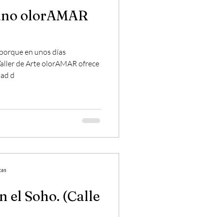
rano olorAMAR
porque en unos días
aller de Arte olorAMAR ofrece
dad d
cas
Soho. (Calle